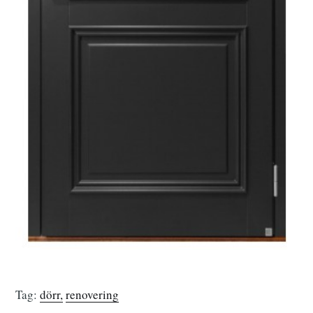
Tag:
dörr
renovering