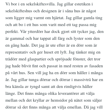
Vi bor i en sekelskiftesvilla. Jag gillar estetiken i
sekelskifteshus och designen är i såna hus är något
som ligger mig varmt om hjärtat. Jag gillar gamla ting
och att bo i ett hus som varit med ett tag passa mig
perfekt. Vår ytterdörr har dock gjort sitt tycker jag, den
är gammal och har tappat all färg och lyster som den
en gång hade. Det jag är ute efter är en dörr som är
representativ och ger huset ett lyft. Jag tänker mig en
trädörr med glaspartier och spröjsade fönster, det tror
jag hade blivit fint och passat in med resten av fasaden
på vårt hus. Sen vill jag ha en dörr som håller i många
år. Jag gillar tunga dörrar och dörrar i massivträ har en
bra känsla av tyngd samt att den rimligtvis håller
länge. Det finns många olika leverantörer att välja
mellan och det kryllar av hemsidor på nätet som säljer
dörrar så det finns många att välja emellan. Då jag vill