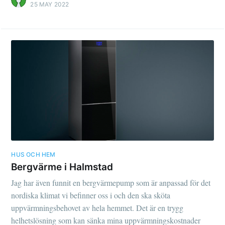
25 MAY 2022
HUS OCH HEM
Bergvärme i Halmstad
Jag har även funnit en bergvärmepump som är anpassad för det
nordiska klimat vi befinner oss i och den ska sköta
uppvärmningsbehovet av hela hemmet. Det är en trygg
helhetslösning som kan sänka mina uppvärmningskostnader